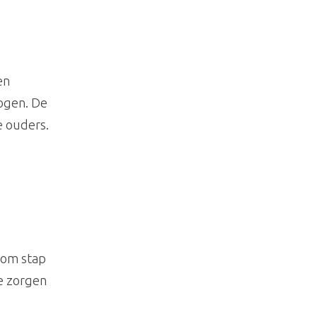
en
ogen. De
e ouders.
 om stap
de zorgen