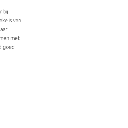
 bij
ake is van
waar
Samen met
nd goed