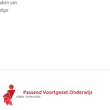
maken van
idige