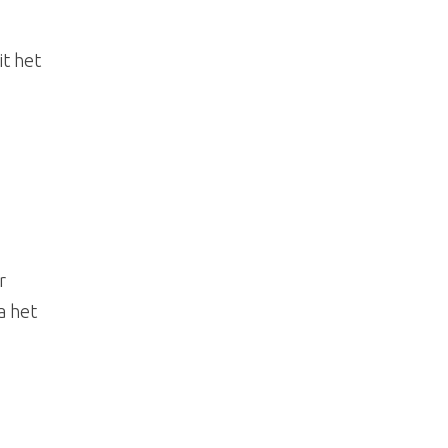
t het
r
a het