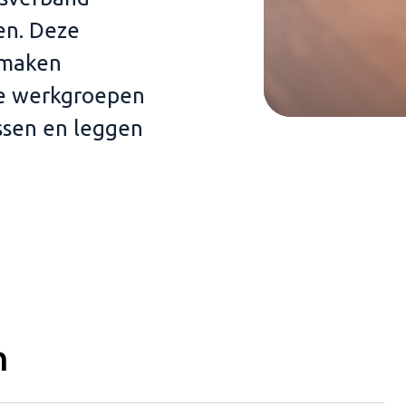
en. Deze
 maken
de werkgroepen
ssen en leggen
n