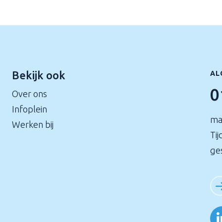
Bekijk ook
AL
0
Over ons
Infoplein
ma
Werken bij
Tij
ge