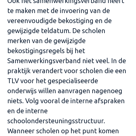
Ook het samenwerkingsverband heeft
te maken met de
invoering van de
vereenvoudigde bekostiging
en de
gewijzigde teldatum
.
De scholen
merken
van de gewijzigde
bekostiging
sregels
bij het
Samenwerkingsverband
niet veel
. I
n de
praktijk
verandert
voor
scholen die een
TLV
voor het gespecialiseerde
onderwijs
willen aanvragen
nagenoeg
n
iet
s
. V
olg vooral de interne afspraken
en de interne
schoolondersteuningsstructuur
.
Wanneer scholen
op het punt komen