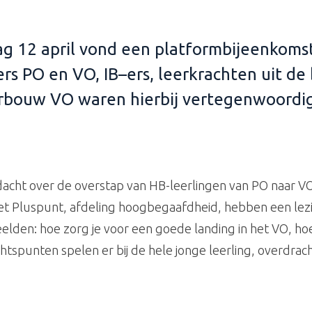
g 12 april
vond
een platformbijeenkoms
rs PO en VO, IB
–
ers
, leerkrachten uit d
rbouw VO waren hierbij vertegenwoordig
cht over de overstap van HB-leerlingen van PO naar V
t Pluspunt, afdeling hoogbegaafdheid, hebben een lez
lden: hoe zorg je voor een goede landing in het VO, hoe
tspunten spelen er bij de hele jonge leerling, overdrach