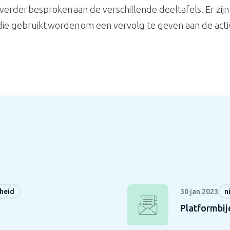
er besproken aan de verschillende deeltafels. Er zijn 
e gebruikt worden om een vervolg te geven aan de activ
heid
30 jan 2023
n
Platformbi