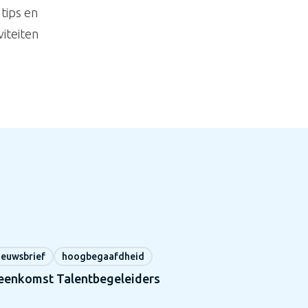
tips en
iteiten
ieuwsbrief
hoogbegaafdheid
jeenkomst Talentbegeleiders