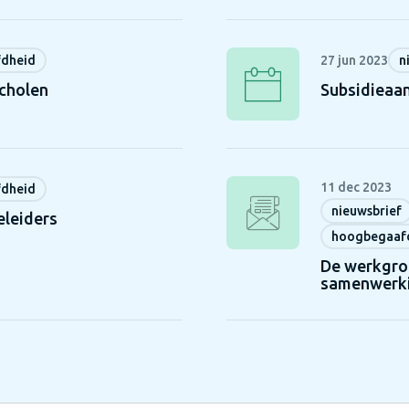
dheid
27 jun 2023
n
cholen
Subsidieaa
11 dec 2023
dheid
nieuwsbrief
eleiders
hoogbegaaf
De werkgro
samenwerk