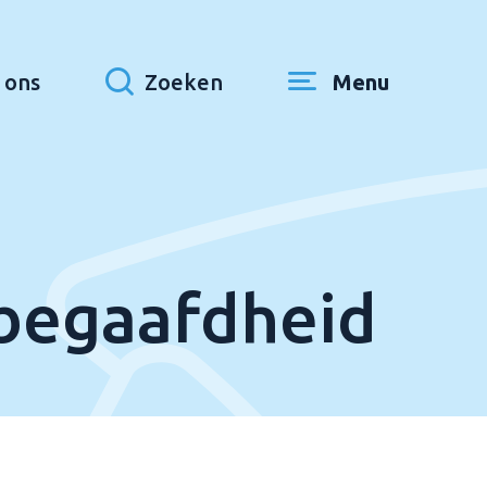
 ons
Zoeken
Menu
begaafdheid