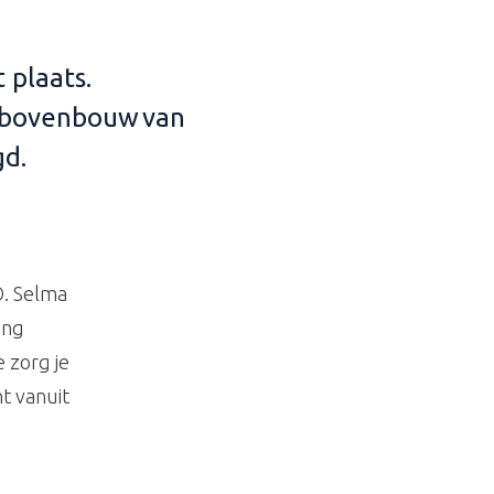
t
plaats
.
e bovenbouw van
d.
O. Selma
ing
 zorg je
t vanuit