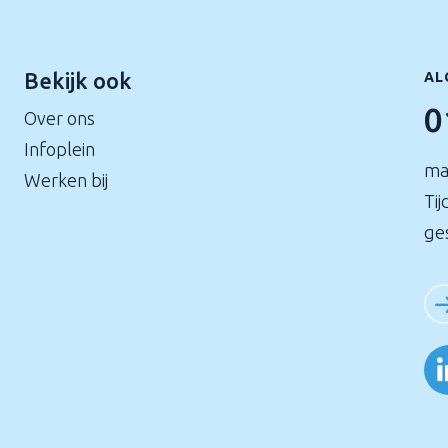
Bekijk ook
AL
0
Over ons
Infoplein
ma
Werken bij
Tij
ge