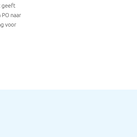
t geeft
n PO naar
ng voor