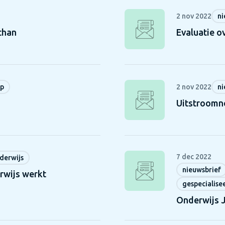
2 nov 2022
ni
than
Evaluatie o
ap
2 nov 2022
ni
Uitstroomno
7 dec 2022
derwijs
nieuwsbrief
rwijs werkt
gespecialise
Onderwijs 