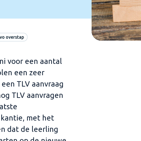
vo overstap
ni voor een aantal
olen een zeer
r een TLV aanvraag
 nog TLV aanvragen
atste
kantie, met het
n dat de leerling
tarten op de nieuwe