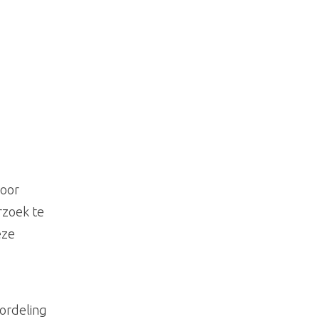
voor
rzoek te
eze
oordeling